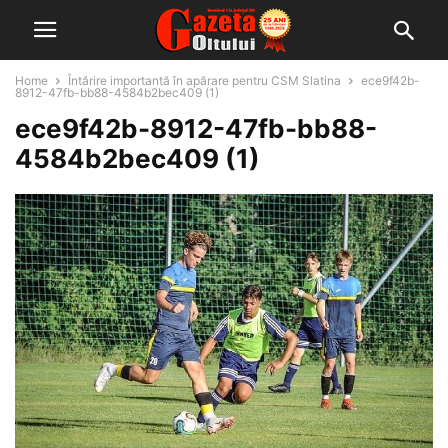
Home
Întărire importantă în apărare pentru CSM Slatina
ece9f42b-
8912-47fb-bb88-4584b2bec409 (1)
ece9f42b-8912-47fb-bb88-
4584b2bec409 (1)