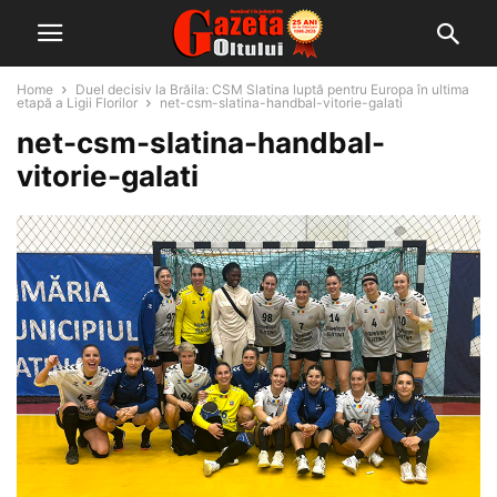
Home
Duel decisiv la Brăila: CSM Slatina luptă pentru Europa în ultima
etapă a Ligii Florilor
net-csm-slatina-handbal-vitorie-galati
net-csm-slatina-handbal-
vitorie-galati