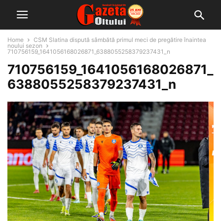
Home
CSM Slatina dispută sâmbătă primul meci de pregătire înaintea
noului sezon
710756159_1641056168026871_6388055258379237431_n
710756159_1641056168026871_
6388055258379237431_n