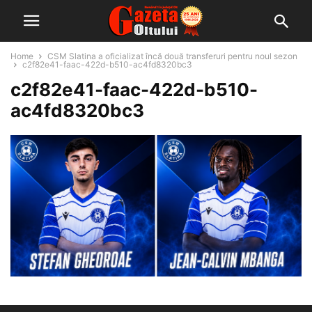
Home
CSM Slatina a oficializat încă două transferuri pentru noul sezon
c2f82e41-faac-422d-b510-ac4fd8320bc3
c2f82e41-faac-422d-b510-
ac4fd8320bc3