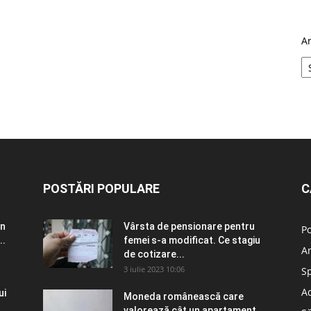
A
POSTĂRI POPULARE
C
în
Vârsta de pensionare pentru
Po
..
femei s-a modificat. Ce stagiu
A
de cotizare...
3 iulie 2023 10:06
S
Ad
ui
Moneda românească care
valorează cât un apartament