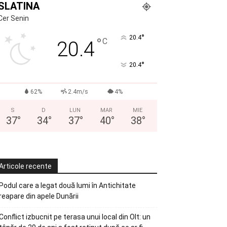
SLATINA
Cer Senin
°
20.4
°
C
20.4
°
20.4
62%
2.4m/s
4%
S
D
LUN
MAR
MIE
37
°
34
°
37
°
40
°
38
°
Articole recente
Podul care a legat două lumi în Antichitate
reapare din apele Dunării
Conflict izbucnit pe terasa unui local din Olt: un