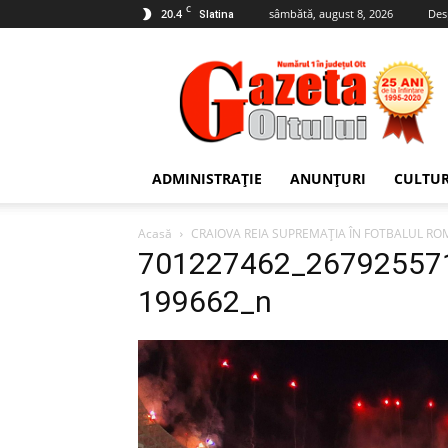
C
20.4
sâmbătă, august 8, 2026
Des
Slatina
Gazeta
Oltului
ADMINISTRAȚIE
ANUNȚURI
CULTU
Acasă
CRAIOVA REIA SUPREMAȚIA ÎN FOTBALUL ROM
701227462_26792557
199662_n