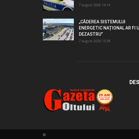
7 august 2026 14:14
„CĂDEREA SISTEMULUI
ENERGETIC NAȚIONAL AR FI 
DEZASTRU”
7 august 2026 13:38
DES
©