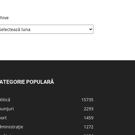
rhive
ATEGORIE POPULARĂ
litică
15735
nunțuri
2293
port
1459
ministrație
1272