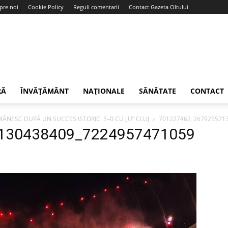
pre noi
Cookie Policy
Reguli comentarii
Contact Gazeta Oltului
RĂ
ÎNVĂȚĂMÂNT
NAȚIONALE
SĂNĂTATE
CONTACT
ÂNESC DUPĂ UN SUCCES ISTORIC: 5–0 CU „U” CLUJ
701227462_267925571
130438409_7224957471059