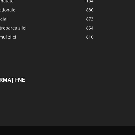
ănătate
1134
aționale
886
cial
873
trebarea zilei
854
ul zilei
810
RMAȚI-NE