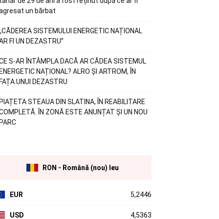
tânăr de 29 de ani a fost reținut după ce ar fi
agresat un bărbat
„CĂDEREA SISTEMULUI ENERGETIC NAȚIONAL
AR FI UN DEZASTRU”
CE S-AR ÎNTÂMPLA DACĂ AR CĂDEA SISTEMUL
ENERGETIC NAȚIONAL? ALRO ȘI ARTROM, ÎN
FAȚA UNUI DEZASTRU
PIAȚETA STEAUA DIN SLATINA, ÎN REABILITARE
COMPLETĂ. ÎN ZONĂ ESTE ANUNȚAT ȘI UN NOU
PARC
RON - Română (nou) leu
EUR
5,2446
USD
4,5363