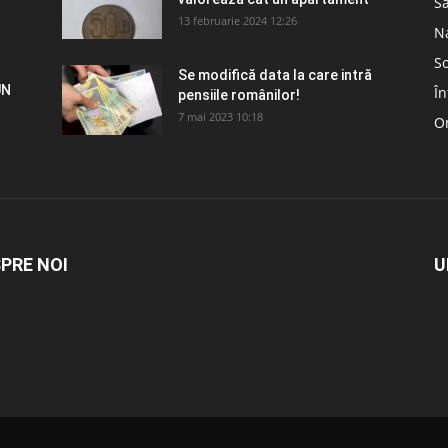
S
13 februarie 2024 12:26
N
So
Se modifică data la care intră
UN
În
pensiile românilor!
7 mai 2023 10:18
Om
PRE NOI
U