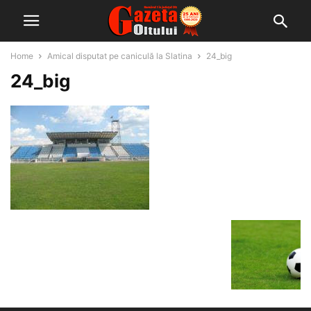
Home
Amical disputat pe caniculă la Slatina
24_big
24_big