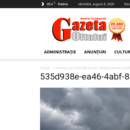
C
20.4
sâmbătă, august 8, 2026
Des
Slatina
Gazeta
Oltului
ADMINISTRAȚIE
ANUNȚURI
CULTU
Acasă
Vremea se schimbă brusc: temperaturile scad i
535d938e-ea46-4abf-