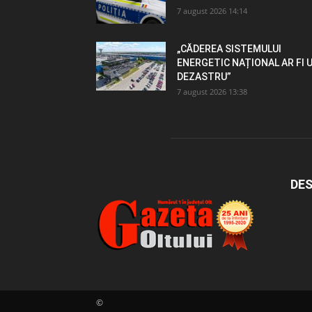
7 august 2026 14:14
„CĂDEREA SISTEMULUI
ENERGETIC NAȚIONAL AR FI 
DEZASTRU”
7 august 2026 13:38
DES
©