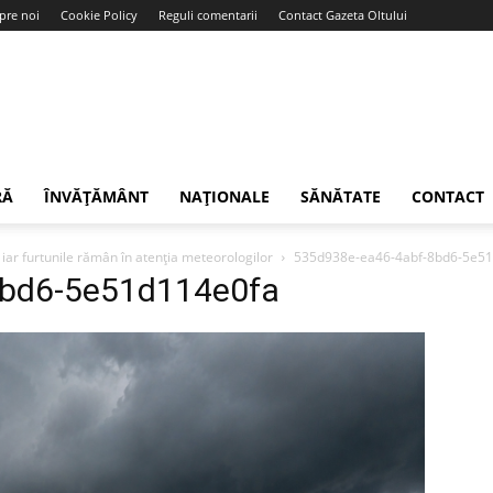
pre noi
Cookie Policy
Reguli comentarii
Contact Gazeta Oltului
RĂ
ÎNVĂȚĂMÂNT
NAȚIONALE
SĂNĂTATE
CONTACT
ar furtunile rămân în atenția meteorologilor
535d938e-ea46-4abf-8bd6-5e5
8bd6-5e51d114e0fa