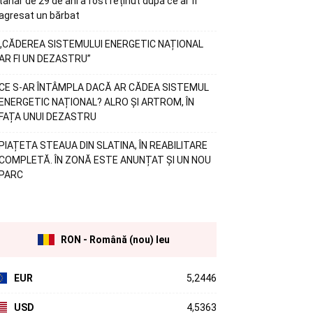
tânăr de 29 de ani a fost reținut după ce ar fi
agresat un bărbat
„CĂDEREA SISTEMULUI ENERGETIC NAȚIONAL
AR FI UN DEZASTRU”
CE S-AR ÎNTÂMPLA DACĂ AR CĂDEA SISTEMUL
ENERGETIC NAȚIONAL? ALRO ȘI ARTROM, ÎN
FAȚA UNUI DEZASTRU
PIAȚETA STEAUA DIN SLATINA, ÎN REABILITARE
COMPLETĂ. ÎN ZONĂ ESTE ANUNȚAT ȘI UN NOU
PARC
RON - Română (nou) leu
EUR
5,2446
USD
4,5363