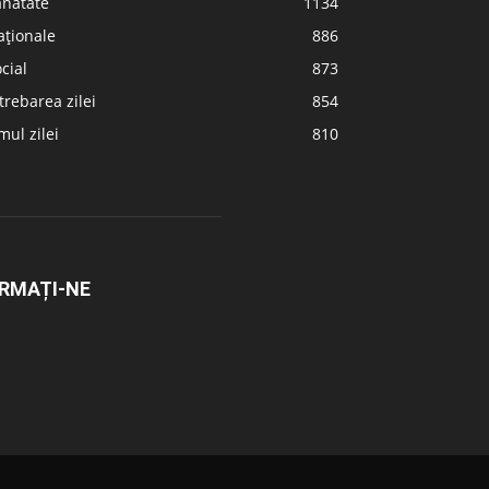
ănătate
1134
aționale
886
cial
873
trebarea zilei
854
ul zilei
810
RMAȚI-NE