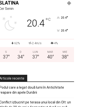
SLATINA
Cer Senin
°
20.4
°
C
20.4
°
20.4
62%
2.4m/s
4%
S
D
LUN
MAR
MIE
37
°
34
°
37
°
40
°
38
°
Articole recente
Podul care a legat două lumi în Antichitate
reapare din apele Dunării
Conflict izbucnit pe terasa unui local din Olt: un