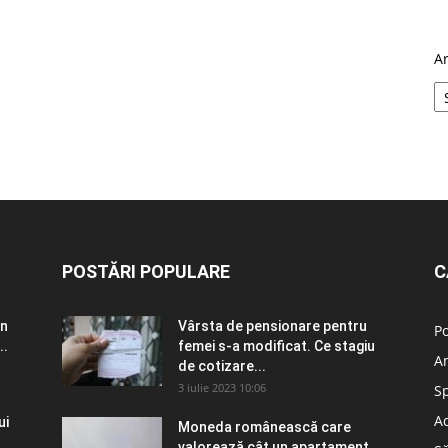
A
POSTĂRI POPULARE
C
în
Vârsta de pensionare pentru
Po
..
femei s-a modificat. Ce stagiu
A
de cotizare...
3 iulie 2023 10:06
S
Ad
ui
Moneda românească care
valorează cât un apartament