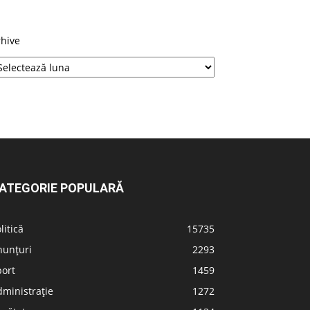
rhive
ATEGORIE POPULARĂ
litică
15735
nunțuri
2293
port
1459
ministrație
1272