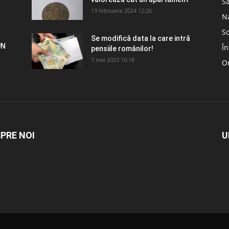
S
13 februarie 2024 12:26
N
So
Se modifică data la care intră
UN
În
pensiile românilor!
7 mai 2023 10:18
Om
PRE NOI
U