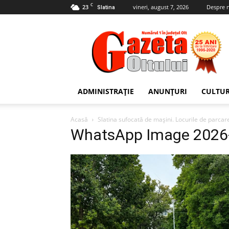
C
23
vineri, august 7, 2026
Despre 
Slatina
Gazeta
Oltului
ADMINISTRAȚIE
ANUNȚURI
CULTU
Acasă
Slatina sufocată de mașini. Locurile de parcare
WhatsApp Image 2026-