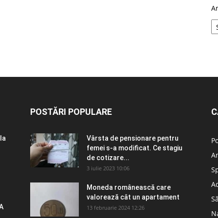
A
POSTĂRI POPULARE
C
la
Vârsta de pensionare pentru
Po
femei s-a modificat. Ce stagiu
A
de cotizare...
3 iulie 2023 10:06
S
Ad
Moneda românească care
valorează cât un apartament
S
A
13 februarie 2024 12:26
N