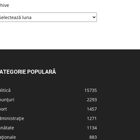
rhive
ATEGORIE POPULARĂ
litică
15735
nunțuri
2293
port
1457
ministrație
1271
ănătate
1134
aționale
883