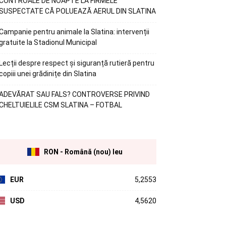
CONTROALE DE NOAPTE LA FIRMELE
SUSPECTATE CĂ POLUEAZĂ AERUL DIN SLATINA
Campanie pentru animale la Slatina: intervenții
gratuite la Stadionul Municipal
Lecții despre respect și siguranță rutieră pentru
copiii unei grădinițe din Slatina
ADEVĂRAT SAU FALS? CONTROVERSE PRIVIND
CHELTUIELILE CSM SLATINA – FOTBAL
RON - Română (nou) leu
EUR
5,2553
USD
4,5620