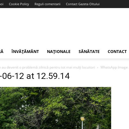
noi
Cookie Policy
Reguli comentarii
Contact Gazeta Oltului
RĂ
ÎNVĂȚĂMÂNT
NAȚIONALE
SĂNĂTATE
CONTACT
 au devenit o problemă zilnică pentru tot mai mulți locuitori
WhatsApp Image 2
06-12 at 12.59.14