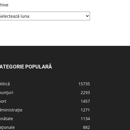
rhive
ATEGORIE POPULARĂ
litică
15735
nunțuri
2293
port
1457
ministrație
1271
ănătate
1134
aționale
882