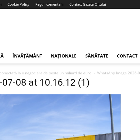
i
Cookie Policy
Reguli comentarii
Contact Gazeta Oltului
RĂ
ÎNVĂȚĂMÂNT
NAȚIONALE
SĂNĂTATE
CONTACT
, conectată la o negociere de peste un miliard de euro
WhatsApp Image 2026-07
7-08 at 10.16.12 (1)