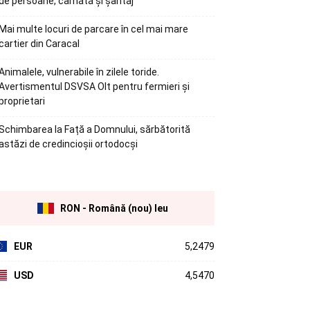
de persoane, camătă și șantaj
Mai multe locuri de parcare în cel mai mare
cartier din Caracal
Animalele, vulnerabile în zilele toride.
Avertismentul DSVSA Olt pentru fermieri și
proprietari
Schimbarea la Față a Domnului, sărbătorită
astăzi de credincioșii ortodocși
RON - Română (nou) leu
EUR
5,2479
USD
4,5470