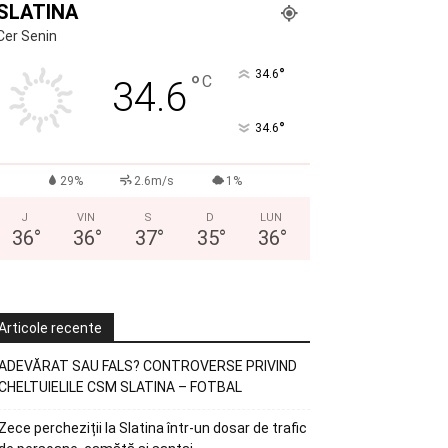
SLATINA
Cer Senin
°
34.6
°
C
34.6
°
34.6
29%
2.6m/s
1%
J
VIN
S
D
LUN
36
°
36
°
37
°
35
°
36
°
Articole recente
ADEVĂRAT SAU FALS? CONTROVERSE PRIVIND
CHELTUIELILE CSM SLATINA – FOTBAL
Zece percheziții la Slatina într-un dosar de trafic