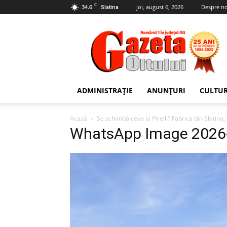
C
34.6
joi, august 6, 2026
Despre no
Slatina
Gazeta
Oltului
ADMINISTRAȚIE
ANUNȚURI
CULTU
Acasă
Se schimbă ceva la Pirelli? Fabrica din Slatina
WhatsApp Image 2026-0