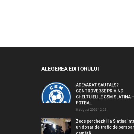
ALEGEREA EDITORULUI
ADEVĂRAT SAU FALS?
CONTROVERSE PRIVIND
CHELTUIELILE CSM SLATINA 
FOTBAL
6 august 2026 12:02
Zece percheziții la Slatina înt
un dosar de trafic de persoa
camătă...