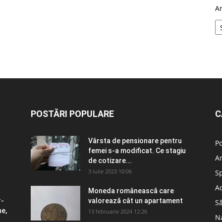
A
POSTĂRI POPULARE
C
Vârsta de pensionare pentru
Po
femei s-a modificat. Ce stagiu
A
–
de cotizare...
3 iulie 2023 10:06
S
Ad
Moneda românească care
r-
valorează cât un apartament
S
ne,
13 februarie 2024 12:26
N