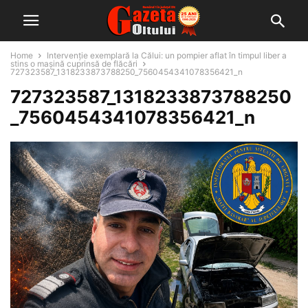
Home
Intervenție exemplară la Călui: un pompier aflat în timpul liber a
stins o mașină cuprinsă de flăcări
727323587_1318233873788250_7560454341078356421_n
727323587_1318233873788250
_7560454341078356421_n