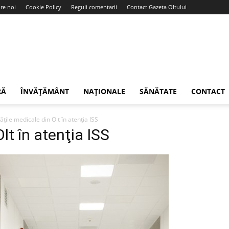
re noi
Cookie Policy
Reguli comentarii
Contact Gazeta Oltului
RĂ
ÎNVĂȚĂMÂNT
NAȚIONALE
SĂNĂTATE
CONTACT
ăţile medicale din Olt în atenţia ISS
lt în atenţia ISS