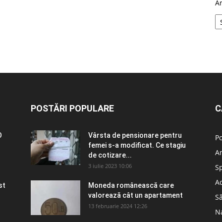
A
POSTĂRI POPULARE
C
O
Vârsta de pensionare pentru
Po
femei s-a modificat. Ce stagiu
A
de cotizare...
3 iulie 2023 10:06
S
Ad
st
Moneda românească care
valorează cât un apartament
S
13 februarie 2024 12:26
N