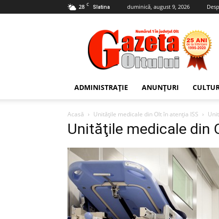
C
28
duminică, august 9, 2026
Desp
Slatina
Gazeta
Oltului
ADMINISTRAȚIE
ANUNȚURI
CULTU
Acasă
Unităţile medicale din Olt în atenţia ISS
Unit
Unităţile medicale din O