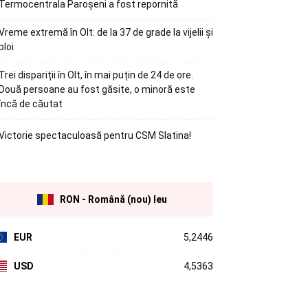
Termocentrala Paroșeni a fost repornită
Vreme extremă în Olt: de la 37 de grade la vijelii și
ploi
Trei dispariții în Olt, în mai puțin de 24 de ore.
Două persoane au fost găsite, o minoră este
încă de căutat
Victorie spectaculoasă pentru CSM Slatina!
RON - Română (nou) leu
EUR
5,2446
USD
4,5363