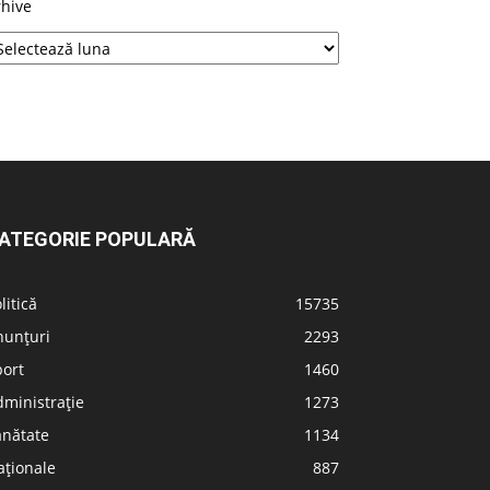
rhive
ATEGORIE POPULARĂ
litică
15735
nunțuri
2293
port
1460
ministrație
1273
ănătate
1134
aționale
887