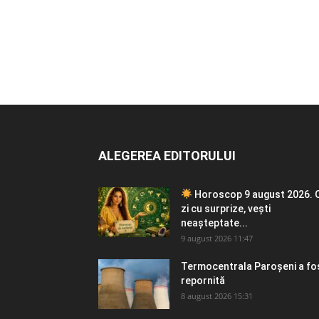
ALEGEREA EDITORULUI
Horoscop 9 august 2026. 
zi cu surprize, vești
neașteptate...
9 august 2026 11:47
Termocentrala Paroșeni a fo
repornită
8 august 2026 15:31