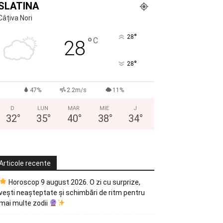
SLATINA
Câțiva Nori
°
28
°
C
28
°
28
47%
2.2m/s
11%
D
LUN
MAR
MIE
J
32
°
35
°
40
°
38
°
34
°
Articole recente
Horoscop 9 august 2026. O zi cu surprize,
vești neașteptate și schimbări de ritm pentru
mai multe zodii