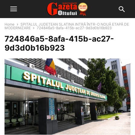
Home
SPITALUL JUDEȚEAN SLATINA INTRĂ ÎNTR-O NOUĂ ETAPĂ DE
MODERNIZARE
724846a5-8afa-415b-ac27-9d3d0b16b923
724846a5-8afa-415b-ac27-
9d3d0b16b923