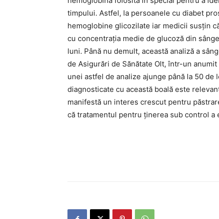
hemoglobină folosită în special pentru a ide
timpului. Astfel, la persoanele cu diabet pro
hemoglobine glicozilate iar medicii susţin c
cu concentraţia medie de glucoză din sânge 
luni. Până nu demult, această analiză a sâng
de Asigurări de Sănătate Olt, într-un anumit
unei astfel de analize ajunge până la 50 de
diagnosticate cu această boală este relevant 
manifestă un interes crescut pentru păstrare
că tratamentul pentru ţinerea sub control a ev