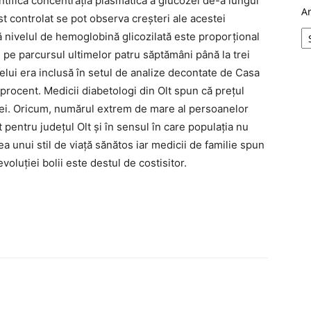
ntifica concentraţia plasmatică a glucozei de-a lungul
A
st controlat se pot observa creşteri ale acestei
ă nivelul de hemoglobină glicozilată este proporţional
pe parcursul ultimelor patru săptămâni până la trei
elui era inclusă în setul de analize decontate de Casa
 procent. Medicii diabetologi din Olt spun că preţul
 lei. Oricum, numărul extrem de mare al persoanelor
pentru judeţul Olt şi în sensul în care populaţia nu
a unui stil de viaţă sănătos iar medicii de familie spun
oluţiei bolii este destul de costisitor.