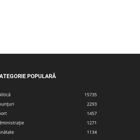
ATEGORIE POPULARĂ
litică
15735
nunțuri
2293
port
1457
ministrație
1271
ănătate
1134