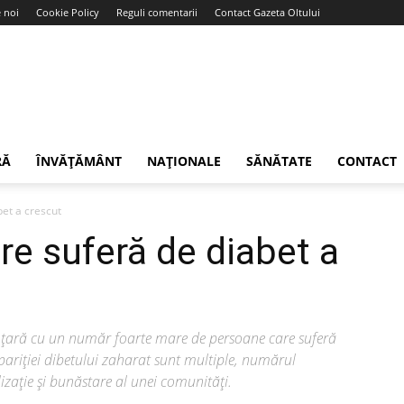
 noi
Cookie Policy
Reguli comentarii
Contact Gazeta Oltului
RĂ
ÎNVĂȚĂMÂNT
NAȚIONALE
SĂNĂTATE
CONTACT
et a crescut
re suferă de diabet a
 în țară cu un număr foarte mare de persoane care suferă
pariţiei dibetului zaharat sunt multiple, numărul
izaţie şi bunăstare al unei comunităţi.