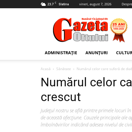
C
23.7
vineri, august 7, 2026
Despre
Slatina
Gazeta
Oltului
ADMINISTRAȚIE
ANUNȚURI
CULTU
Acasă
Sănătate
Numărul celor care suferă de diab
Numărul celor ca
crescut
Județul nostru se află printre primele locuri
de această afecțiune. Cauzele principale ale a
îmbolnăvirilor indicând adesea nivelul de civil