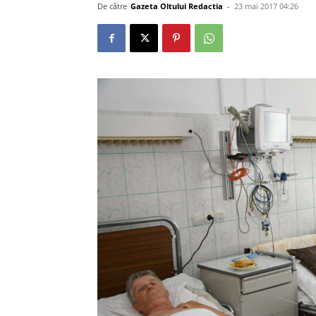
De către
Gazeta Oltului Redactia
-
23 mai 2017 04:26