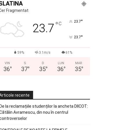
SLATINA
Cer Fragmentat
°
23.7
°
C
23.7
°
23.7
59%
3.1m/s
61%
VIN
S
D
LUN
MAR
36
°
37
°
35
°
36
°
35
°
Articole recente
De la reclamațiile studenților la ancheta DIICOT:
Cătălin Avramescu, din nou în centrul
controverselor