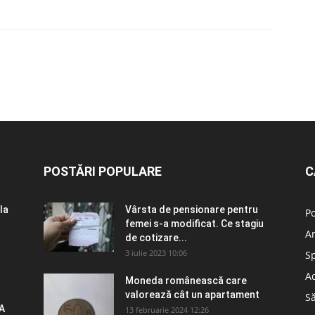
POSTĂRI POPULARE
C
la
Vârsta de pensionare pentru
Po
femei s-a modificat. Ce stagiu
A
de cotizare...
3 iulie 2023 10:06
S
Ad
Moneda românească care
valorează cât un apartament
S
A
13 februarie 2024 12:26