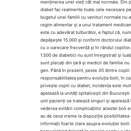
menţinerea unei vieţi cât mai normale. Din p
diabet fac realmente toate cele necesare pent
bugetul unei familii cu venituri normale nu 
regim alimentar şi a unui tratament medicam
este cu adevărat tulburător, e faptul că, nu
depăşeşte 15.000 şi conform doctorului diab
cu o oarecare frecvenţă şi în rândul copiilor
1.500 de diabetici nu sunt înregistraţi şi lua
sunt plecați din țară şi medicii de familie 
gen. Până în prezent, peste 30 dintre copiii
responsabilitatea pentru evoluţia bolii, în ca
priveşte copiii cu diabet, incidenţa este mul
apelează la unităţi spitaliceşti din Bucureşti 
unii pacienţi se tratează singuri şi apelează l
vederea evitării complicaţiilor acestei boli es
au de ceva vreme la dispoziţie posibilitatea
informaţii foarte clare asupra evoluţiei bol