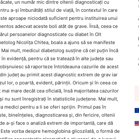
ăcate, un număr mic dintre oltenii diagnosticaţi cu
ru a-şi îmbunătăţi stilul de viaţă, în contextul în care
este aproape niciodată suficient pentru instituirea unui
entos adecvat aceste boli atât de grave. Însă, ceea ce
mărul persoanelor diagnosticate cu diabet în Olt
etolog Nicolița Chitea, boala a ajuns să se manifeste
. Mai mult, medicul diabetolog susţine că cel puţin încă
ţi în evidenţă, pentru că se tratează în alte județe sau
nu obişnuiesc să raporteze întotdeauna cazurile de acest
 din judeţ au primit acest diagnostic extrem de grav iar
zul lor, o poartă, evident, părinţii. Oricum şi în ceea ce
t mai mare decât cea oficială, însă majoritatea cazurilor
şi nu sunt înregistraţi în statisticile judeţene. Mai mult,
a medici pentru a li se oferi sprijin. Primul pas în
te, bineînţeles, diagnosticarea şi, din fericire, oltenii
 de a-şi face o analiză extrem de importantă, care dă
ii. Este vorba despre hemoglobina glicozilată, o formă de