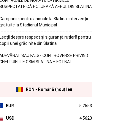
CONTROALE DE NOAPTE LA FIRMELE
SUSPECTATE CĂ POLUEAZĂ AERUL DIN SLATINA
Campanie pentru animale la Slatina: intervenții
gratuite la Stadionul Municipal
Lecții despre respect și siguranță rutieră pentru
copiii unei grădinițe din Slatina
ADEVĂRAT SAU FALS? CONTROVERSE PRIVIND
CHELTUIELILE CSM SLATINA – FOTBAL
RON - Română (nou) leu
EUR
5,2553
USD
4,5620