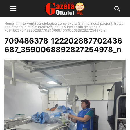
Home
Intervenții cardiologice complexe la Slatina: nouă pacienți tratați
prin proceduri minim invazive, inclusiv implanturi de stent
709486378_122202887702436687_3590068892827254978_n
709486378_122202887702436
687_3590068892827254978_n