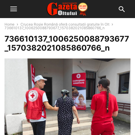
Home
Crucea Roșie Română oferă consultații gratuite în Olt
736610137_1006250088793677_1570382021085860766_n
736610137_1006250088793677
_1570382021085860766_n