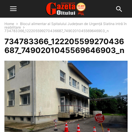
Home
Blocul alimentar al Spitalului Județean de Urgență Slatina intră în
reabilitare
734783366_122205599270436687_7490201045569646903_n
734783366_122205599270436
687_7490201045569646903_n