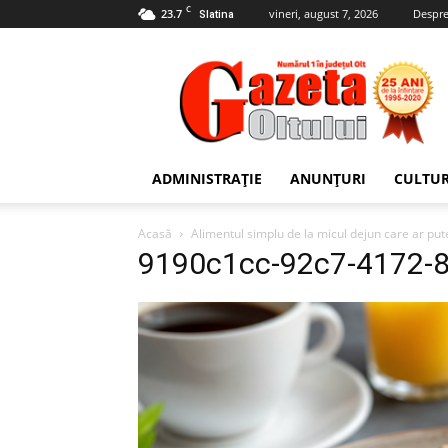
C
23.7
vineri, august 7, 2026
Despre
Slatina
Gazeta
Oltului
ADMINISTRAȚIE
ANUNȚURI
CULTU
Acasă
Alimentul simplu de la micul dejun care ar pu
9190c1cc-92c7-4172-