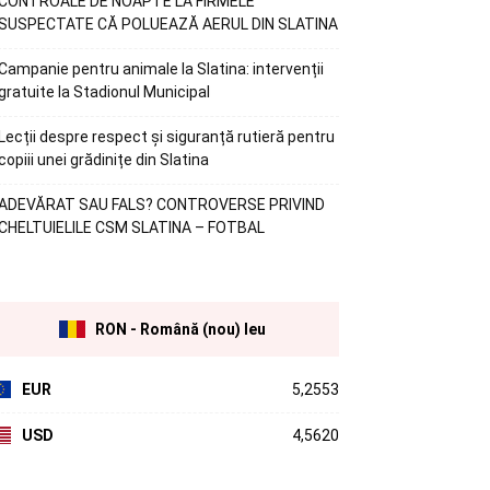
CONTROALE DE NOAPTE LA FIRMELE
SUSPECTATE CĂ POLUEAZĂ AERUL DIN SLATINA
Campanie pentru animale la Slatina: intervenții
gratuite la Stadionul Municipal
Lecții despre respect și siguranță rutieră pentru
copiii unei grădinițe din Slatina
ADEVĂRAT SAU FALS? CONTROVERSE PRIVIND
CHELTUIELILE CSM SLATINA – FOTBAL
RON - Română (nou) leu
EUR
5,2553
USD
4,5620