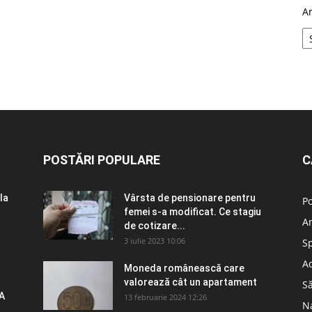
A
POSTĂRI POPULARE
C
la
Vârsta de pensionare pentru
Po
femei s-a modificat. Ce stagiu
A
de cotizare...
3 iulie 2023 10:06
S
Ad
Moneda românească care
valorează cât un apartament
S
A
13 februarie 2024 12:26
N