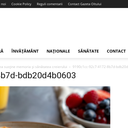
 noi
Cookie Policy
Reguli comentarii
Contact Gazeta Oltului
RĂ
ÎNVĂȚĂMÂNT
NAȚIONALE
SĂNĂTATE
CONTACT
tea susține memoria și sănătatea creierului
9190c1cc-92c7-4172-8b7d-bdb20
8b7d-bdb20d4b0603