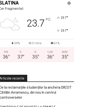
SLATINA
Cer Fragmentat
°
23.7
°
C
23.7
°
23.7
59%
3.1m/s
61%
VIN
S
D
LUN
MAR
36
°
37
°
35
°
36
°
35
°
Articole recente
De la reclamațiile studenților la ancheta DIICOT:
Cătălin Avramescu, din nou în centrul
controverselor