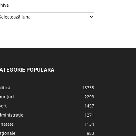
rhive
ATEGORIE POPULARĂ
litică
15735
nunțuri
2293
port
1457
ministrație
1271
ănătate
1134
aționale
883