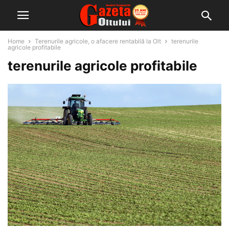
Home
Terenurile agricole, o afacere rentabilă la Olt
terenurile
agricole profitabile
terenurile agricole profitabile