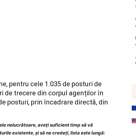
ine, pentru cele 1.035 de posturi de
ri de trecere din corpul agenților în
de posturi, prin încadrare directă, din
lele nelucrătoare, aveți suficient timp să vă
rile existente, și să ne credeți, lista este lungă: