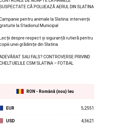
CONTROALE DE NOAPTE LA FIRMELE
SUSPECTATE CĂ POLUEAZĂ AERUL DIN SLATINA
Campanie pentru animale la Slatina: intervenții
gratuite la Stadionul Municipal
Lecții despre respect și siguranță rutieră pentru
copiii unei grădinițe din Slatina
ADEVĂRAT SAU FALS? CONTROVERSE PRIVIND
CHELTUIELILE CSM SLATINA – FOTBAL
RON - Română (nou) leu
EUR
5,2551
USD
4,5621