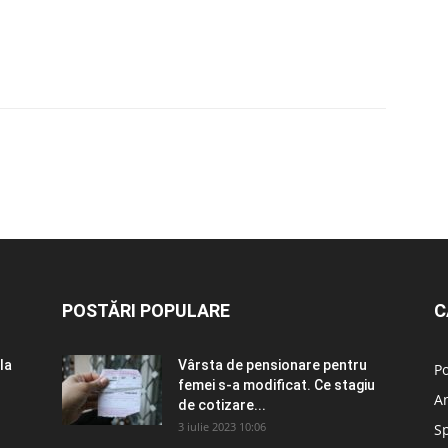
POSTĂRI POPULARE
C
la
Vârsta de pensionare pentru
Po
femei s-a modificat. Ce stagiu
A
de cotizare...
3 iulie 2023 10:06
S