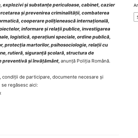
e, explozivi și substanțe periculoase, cabinet, cazier
A
cercetarea şi prevenirea criminalității, combaterea
nformatică, cooperare polițienească internațională,
iectelor, informare şi relaţii publice, investigarea
nale, logistică, operațiuni speciale, ordine publică,
, protecția martorilor, psihosociologie, relații cu
ane, rutieră, siguranță școlară, structura de
re preventivă și învățământ,
anunță Poliția Română.
e, condiții de participare, documente necesare și
 se regăsesc aici:
x