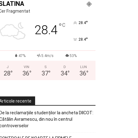
SLATINA
Cer Fragmentat
°
28.4
°
C
28.4
°
28.4
47%
5.4m/s
53%
J
VIN
S
D
LUN
28
°
36
°
37
°
34
°
36
°
Articole recente
De la reclamațiile studenților la ancheta DIICOT:
Cătălin Avramescu, din nou în centrul
controverselor