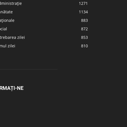
ministrație
1271
ănătate
1134
aționale
883
cial
872
trebarea zilei
853
ul zilei
810
RMAȚI-NE