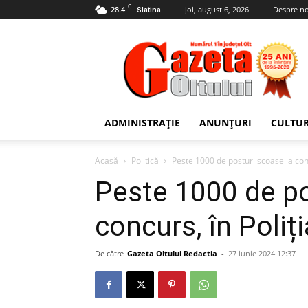
C
28.4
joi, august 6, 2026
Despre no
Slatina
Gazeta
Oltului
ADMINISTRAȚIE
ANUNȚURI
CULTU
Acasă
Politică
Peste 1000 de posturi scoase la con
Peste 1000 de po
concurs, în Poli
De către
Gazeta Oltului Redactia
-
27 iunie 2024 12:37