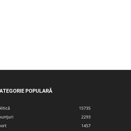
ATEGORIE POPULARĂ
litică
15735
nunțuri
2293
port
1457