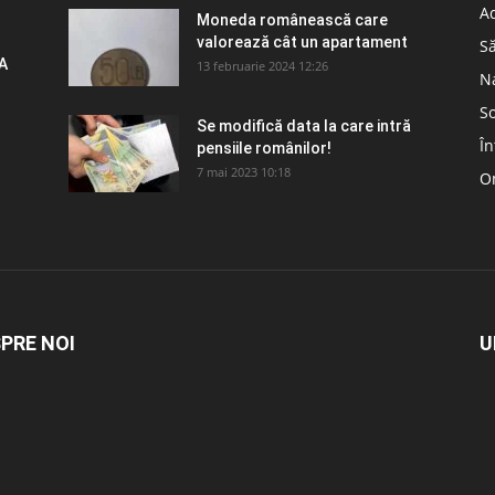
Ad
Moneda românească care
valorează cât un apartament
S
A
13 februarie 2024 12:26
N
So
Se modifică data la care intră
În
pensiile românilor!
7 mai 2023 10:18
Om
PRE NOI
U