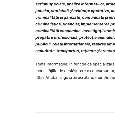
acţiuni speciale, analiza informațiilor, arm
judiciar, statistică şi evidenţe operative, 
criminalității organizate, comunicații și i
criminalistică, financiar, implementarea pro
criminalității economice, investigații crimi
pregătire profesională, protecţia animalelor
publicul, relații internaționale, resurse um
securitate, transporturi, reţinere şi aresta
Toate informațiile, în funcție de specializar
modalitățiile de desfășurare a concursurilor,
https://hub.mai.gov.ro/recrutare/anunt/inde