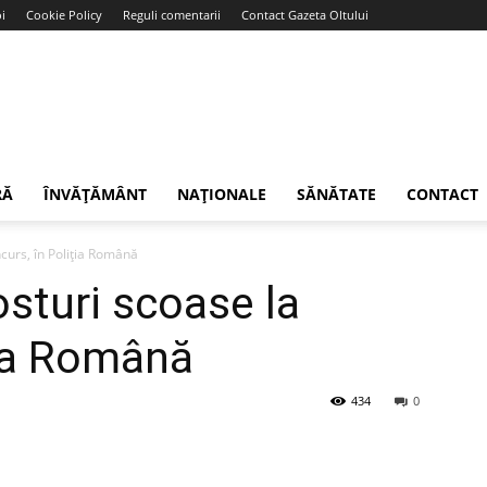
i
Cookie Policy
Reguli comentarii
Contact Gazeta Oltului
RĂ
ÎNVĂȚĂMÂNT
NAȚIONALE
SĂNĂTATE
CONTACT
curs, în Poliția Română
sturi scoase la
ția Română
434
0