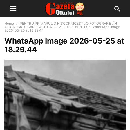
Home
PENTRU PRIMARUL DIN SCORNICEȘTI, O FOTOGRAFIE „ÎN
ALB-NEGRU” CARE FACE CÂT O MIE DE CUVINTE!
WhatsApp Image
2026-05-25 at 18.29.44
WhatsApp Image 2026-05-25 at
18.29.44