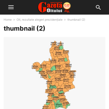
Home
Olt, rezultate alegeri prezidențiale
thumbnail (2)
thumbnail (2)