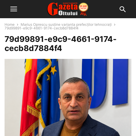
Home
Marius Oprescu susține varianta prefecților tehnocrați
79d99891-e9c9-4661-9174-cecb8d7884f4
79d99891-e9c9-4661-9174-
cecb8d7884f4