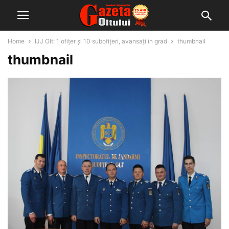
Home
IJJ Olt: 1 ofițer și 10 subofițeri, avansați în grad
thumbnail
thumbnail