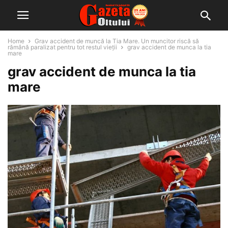
Home
Grav accident de muncă la Tia Mare. Un muncitor riscă să
rămână paralizat pentru tot restul vieţii
grav accident de munca la tia
mare
grav accident de munca la tia
mare