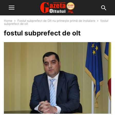
Home
Fostul subprefect de Olt nu primeşte primă de instalare
fostul
subprefect de olt
fostul subprefect de olt