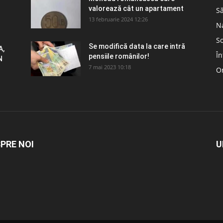
valorează cât un apartament
S
13 februarie 2024 12:26
N
So
Se modifică data la care intră
A,
În
pensiile românilor!
N
7 mai 2023 10:18
Om
PRE NOI
U