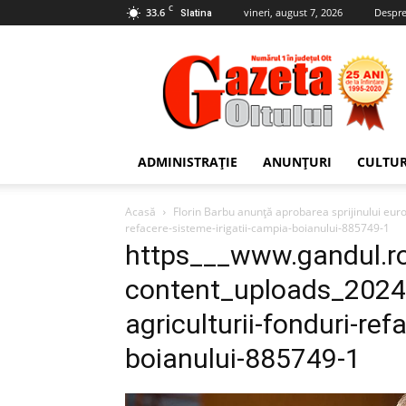
C
33.6
vineri, august 7, 2026
Despre
Slatina
Gazeta
Oltului
ADMINISTRAȚIE
ANUNȚURI
CULTU
Acasă
Florin Barbu anunță aprobarea sprijinului eur
refacere-sisteme-irigatii-campia-boianului-885749-1
https___www.gandul.r
content_uploads_2024_
agriculturii-fonduri-ref
boianului-885749-1