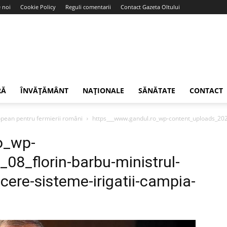
 noi
Cookie Policy
Reguli comentarii
Contact Gazeta Oltului
RĂ
ÎNVĂȚĂMÂNT
NAȚIONALE
SĂNĂTATE
CONTACT
opean pentru fermierii români
https___www.gandul.ro_wp-content_uploads_2024_
o_wp-
08_florin-barbu-ministrul-
acere-sisteme-irigatii-campia-