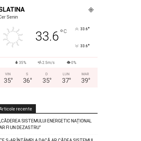
SLATINA
Cer Senin
°
33.6
°
C
33.6
°
33.6
35%
2.5m/s
0%
VIN
S
D
LUN
MAR
35
°
36
°
35
°
37
°
39
°
Articole recente
„CĂDEREA SISTEMULUI ENERGETIC NAȚIONAL
AR FI UN DEZASTRU”
CE S-AR ÎNTÂMPLA DACĂ AR CĂDEA SISTEMUL