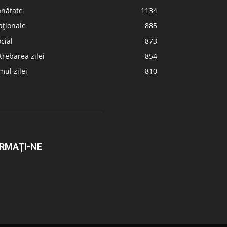
ănătate
1134
aționale
885
cial
873
trebarea zilei
854
ul zilei
810
RMAȚI-NE