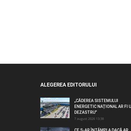
ALEGEREA EDITORULUI
„CĂDEREA SISTEMULUI
ENERGETIC NAȚIONAL AR FI 
DEZASTRU”
7 august 2026 13:38
CE S-AR ÎNTÂMPLA DACĂ AR