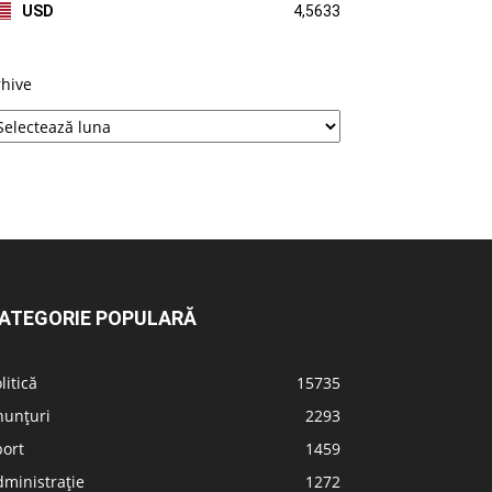
USD
4,5633
rhive
ATEGORIE POPULARĂ
litică
15735
nunțuri
2293
port
1459
ministrație
1272