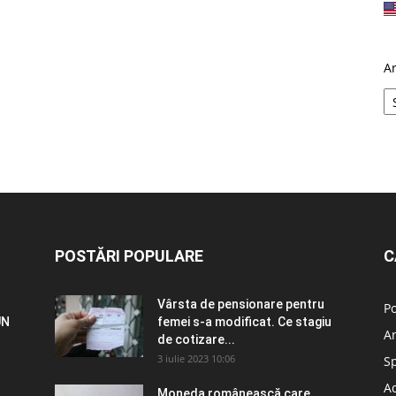
A
POSTĂRI POPULARE
C
Vârsta de pensionare pentru
Po
UN
femei s-a modificat. Ce stagiu
A
de cotizare...
3 iulie 2023 10:06
S
Ad
Moneda românească care