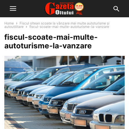
Home
Fiscul oltean scoate la vânzare mai multe autoturisme şi
autoutilitare
fiscul-scoate-mai-multe-autoturisme-la-vanzare
fiscul-scoate-mai-multe-
autoturisme-la-vanzare