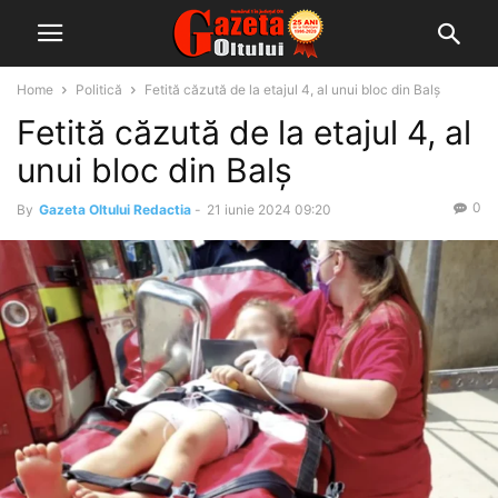
Home
Politică
Fetită căzută de la etajul 4, al unui bloc din Balș
Fetită căzută de la etajul 4, al
unui bloc din Balș
0
By
Gazeta Oltului Redactia
-
21 iunie 2024 09:20