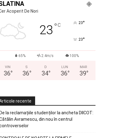
SLATINA
Cer Acoperit De Nori
°
23
°
C
23
°
23
65%
2.4m/s
100%
VIN
S
D
LUN
MAR
36
°
36
°
34
°
36
°
39
°
Articole recente
De la reclamațiile studenților la ancheta DIICOT:
Cătălin Avramescu, din nou în centrul
controverselor