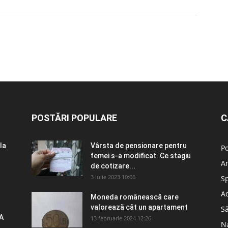
POSTĂRI POPULARE
C
la
Vârsta de pensionare pentru
Po
femei s-a modificat. Ce stagiu
A
de cotizare...
3 iulie 2023 10:06
S
Ad
Moneda românească care
valorează cât un apartament
S
A
13 februarie 2024 12:26
N