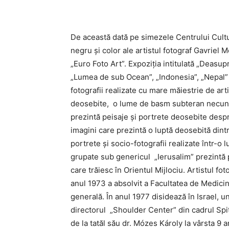
De această dată pe simezele Centrului Cultu
negru şi color ale artistul fotograf Gavriel 
„Euro Foto Art”. Expoziția intitulată „Deasup
„Lumea de sub Ocean”, „Indonesia”, „Nepal” ș
fotografii realizate cu mare măiestrie de arti
deosebite, o lume de basm subteran necunosc
prezintă peisaje și portrete deosebite despr
imagini care prezintă o luptă deosebită dintr
portrete și socio-fotografii realizate într-o 
grupate sub genericul „Ierusalim” prezintă pu
care trăiesc în Orientul Mijlociu. Artistul f
anul 1973 a absolvit a Facultatea de Medici
generală. În anul 1977 disidează în Israel, u
directorul „Shoulder Center” din cadrul Spita
de la tatăl său dr. Mózes Károly la vârsta 9 