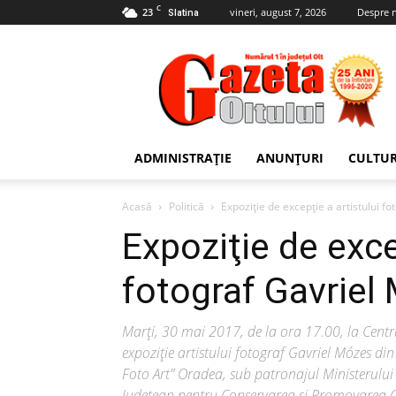
C
23
vineri, august 7, 2026
Despre 
Slatina
Gazeta
Oltului
ADMINISTRAȚIE
ANUNȚURI
CULTU
Acasă
Politică
Expoziţie de excepţie a artistului fo
Expoziţie de exce
fotograf Gavriel 
Marţi, 30 mai 2017, de la ora 17.00, la Centru
expoziţie artistului fotograf Gavriel Mózes din
Foto Art” Oradea, sub patronajul Ministerului C
Judeţean pentru Conservarea şi Promovarea Cul