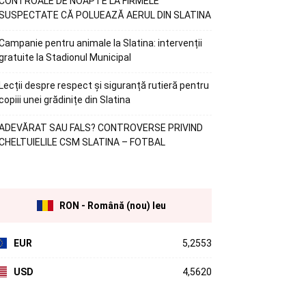
CONTROALE DE NOAPTE LA FIRMELE
SUSPECTATE CĂ POLUEAZĂ AERUL DIN SLATINA
Campanie pentru animale la Slatina: intervenții
gratuite la Stadionul Municipal
Lecții despre respect și siguranță rutieră pentru
copiii unei grădinițe din Slatina
ADEVĂRAT SAU FALS? CONTROVERSE PRIVIND
CHELTUIELILE CSM SLATINA – FOTBAL
RON - Română (nou) leu
EUR
5,2553
USD
4,5620