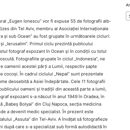
A
ral „Eugen Ionescu” vor fi expuse 55 de fotografii alb-
Mózes din Tel Aviv, membru al Asociației Internaționale
ra și sub Ocean” au fost grupate în următoarele cicluri:
i „Ierusalim”. Primul ciclu prezintă publicului
stul fotograf expozant în Ocean și în condiții cu totul
ută. Fotografiile grupate în ciclul „Indonesia”, ne
e oamenii acestei părți a Lumii, respectiv şapte
e cocoși. În cadrul ciclului „Nepal” sunt prezentate
lume deosebită a Asiei îndepărtate. Cele 11 fotografii
blicului oameni și tradiții din această parte a lumii,
otograf expozant s-a născut în anul 1949 în Oradea, în
nă „Babeș Bolyai” din Cluj Napoca, secția medicina
nde a devenit medic specialist. În prezent este
lului „Assuta” din Tel-Aviv. A învățat să fotografieze
ani după care s-a specializat sub formă autodidactă în