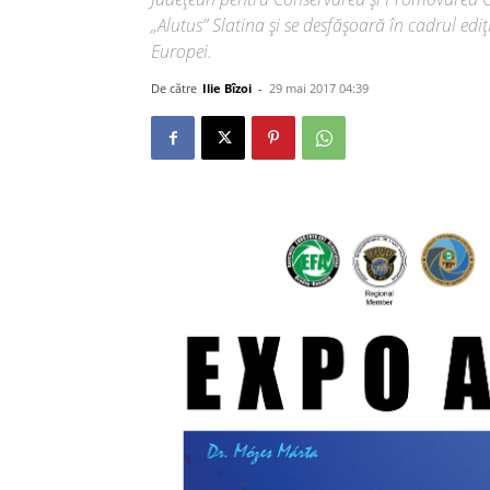
„Alutus” Slatina şi se desfăşoară în cadrul ediţ
Europei.
De către
Ilie Bîzoi
-
29 mai 2017 04:39