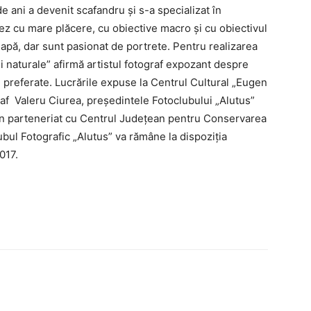
e ani a devenit scafandru și s-a specializat în
ez cu mare plăcere, cu obiective macro și cu obiectivul
apă, dar sunt pasionat de portrete. Pentru realizarea
i naturale” afirmă artistul fotograf expozant despre
le preferate. Lucrările expuse la Centrul Cultural „Eugen
raf Valeru Ciurea, președintele Fotoclubului „Alutus”
ă în parteneriat cu Centrul Județean pentru Conservarea
ubul Fotografic „Alutus” va rămâne la dispoziţia
017.