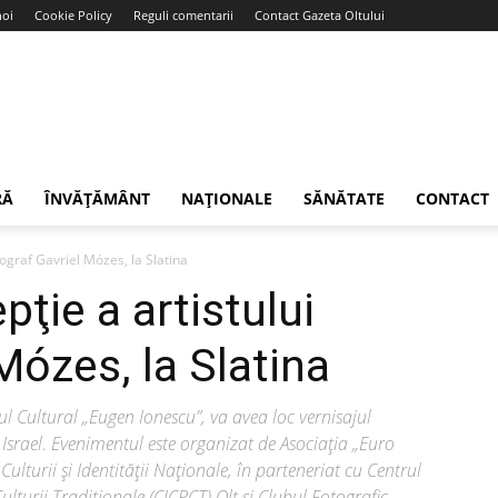
noi
Cookie Policy
Reguli comentarii
Contact Gazeta Oltului
RĂ
ÎNVĂȚĂMÂNT
NAȚIONALE
SĂNĂTATE
CONTACT
tograf Gavriel Mózes, la Slatina
pţie a artistului
Mózes, la Slatina
l Cultural „Eugen Ionescu”, va avea loc vernisajul
 Israel. Evenimentul este organizat de Asociaţia „Euro
ulturii şi Identităţii Naţionale, în parteneriat cu Centrul
turii Tradiţionale (CJCPCT) Olt şi Clubul Fotografic