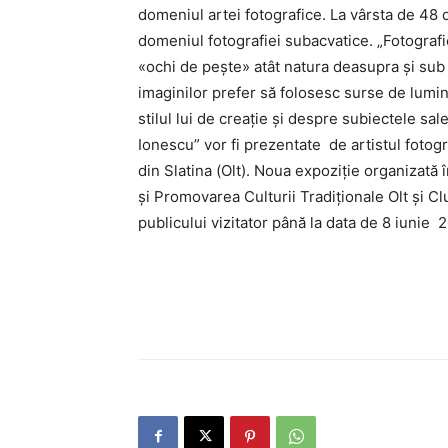
domeniul artei fotografice. La vârsta de 48 d
domeniul fotografiei subacvatice. „Fotografi
«ochi de pește» atât natura deasupra și sub 
imaginilor prefer să folosesc surse de lumin
stilul lui de creație și despre subiectele sa
Ionescu” vor fi prezentate de artistul fotog
din Slatina (Olt). Noua expoziţie organizat
și Promovarea Culturii Tradiționale Olt și Cl
publicului vizitator până la data de 8 iunie 2