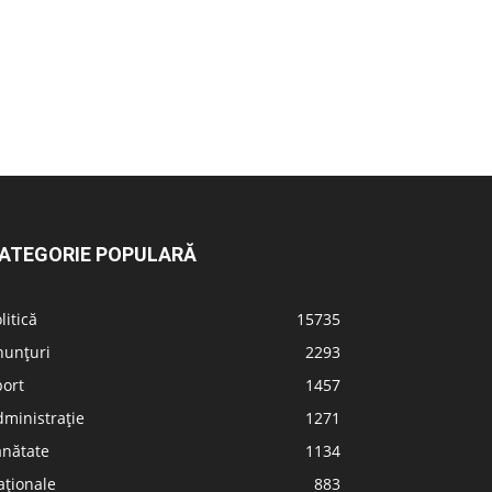
ATEGORIE POPULARĂ
litică
15735
nunțuri
2293
port
1457
ministrație
1271
ănătate
1134
aționale
883