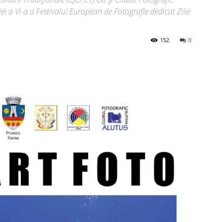
iei a VI-a a Festivalul European de Fotografie dedicat Zilei
152
0