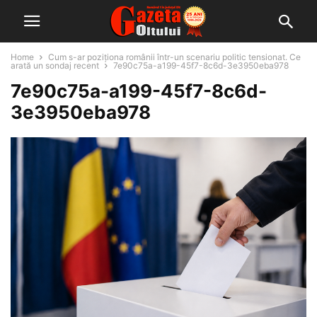
Home
Cum s-ar poziționa românii într-un scenariu politic tensionat. Ce
arată un sondaj recent
7e90c75a-a199-45f7-8c6d-3e3950eba978
7e90c75a-a199-45f7-8c6d-
3e3950eba978