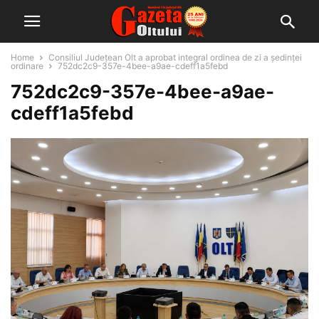
Home
Consiliul Județean Olt a aprobat integral ordinea de zi a ședinței
ordinare
752dc2c9-357e-4bee-a9ae-cdeff1a5febd
752dc2c9-357e-4bee-a9ae-
cdeff1a5febd