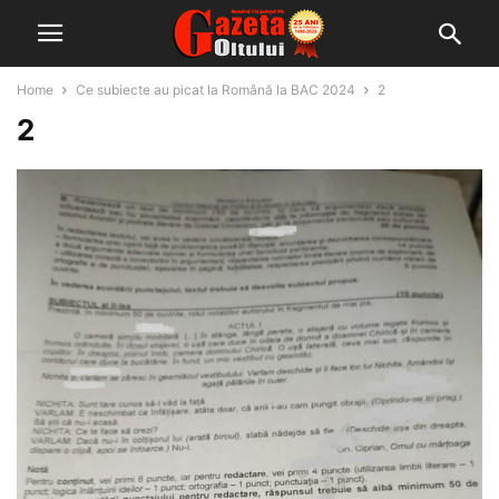
Home
Ce subiecte au picat la Română la BAC 2024
2
2