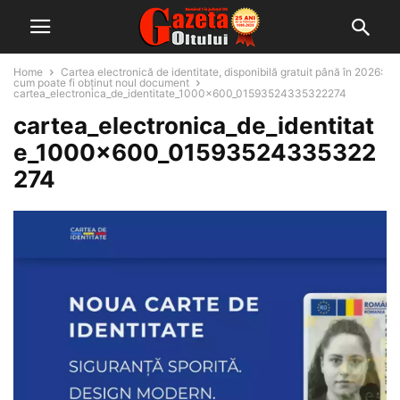
Home
Cartea electronică de identitate, disponibilă gratuit până în 2026:
cum poate fi obținut noul document
cartea_electronica_de_identitate_1000x600_01593524335322274
cartea_electronica_de_identitat
e_1000x600_01593524335322
274