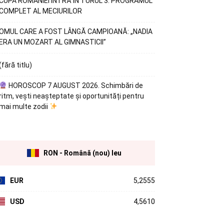
CUPA ROMÂNIEI INTRĂ ÎN TURUL 3. PROGRAMUL
COMPLET AL MECIURILOR
OMUL CARE A FOST LÂNGĂ CAMPIOANĂ: „NADIA
ERA UN MOZART AL GIMNASTICII”
(fără titlu)
HOROSCOP 7 AUGUST 2026. Schimbări de
ritm, vești neașteptate și oportunități pentru
mai multe zodii
RON - Română (nou) leu
EUR
5,2555
USD
4,5610