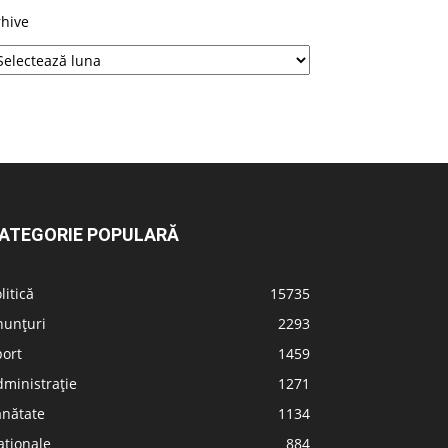
rhive
ATEGORIE POPULARĂ
litică
15735
nunțuri
2293
port
1459
ministrație
1271
ănătate
1134
aționale
884