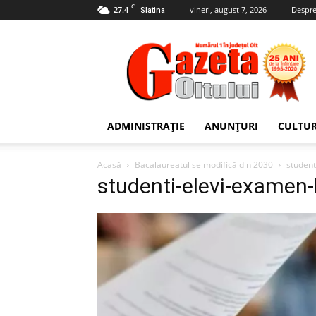
C
27.4
vineri, august 7, 2026
Despre
Slatina
Gazeta
Oltului
ADMINISTRAȚIE
ANUNȚURI
CULTU
Acasă
Bacalaureatul se modifică din 2030
studen
studenti-elevi-examen