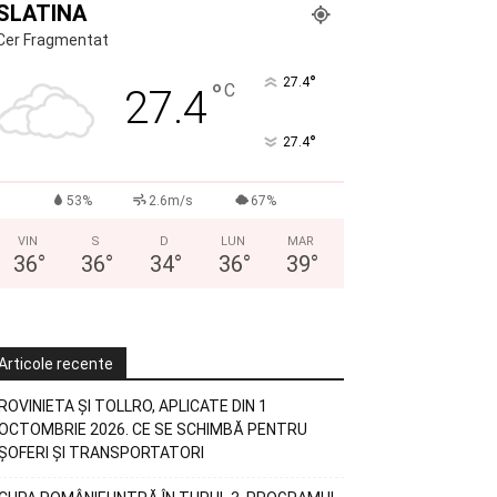
SLATINA
Cer Fragmentat
°
27.4
°
C
27.4
°
27.4
53%
2.6m/s
67%
VIN
S
D
LUN
MAR
36
°
36
°
34
°
36
°
39
°
Articole recente
ROVINIETA ȘI TOLLRO, APLICATE DIN 1
OCTOMBRIE 2026. CE SE SCHIMBĂ PENTRU
ȘOFERI ȘI TRANSPORTATORI