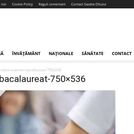
 noi
Cookie Policy
Reguli comentarii
Contact Gazeta Oltului
RĂ
ÎNVĂȚĂMÂNT
NAȚIONALE
SĂNĂTATE
CONTACT
ti-elevi-examen-bacalaureat-750x536
-bacalaureat-750×536