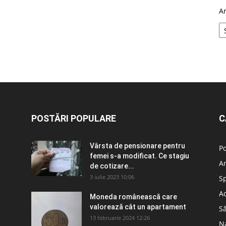
A
POSTĂRI POPULARE
C
Vârsta de pensionare pentru
Po
femei s-a modificat. Ce stagiu
A
de cotizare...
3 iulie 2023 10:06
S
Ad
Moneda românească care
valorează cât un apartament
S
13 februarie 2024 12:26
N