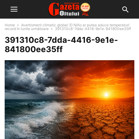
Home
Avertisment climatic global: El Niño ar putea aduce temperaturi
record în lunile următoare
391310c8-7dda-4416-9e1e-841800ee35ff
391310c8-7dda-4416-9e1e-
841800ee35ff