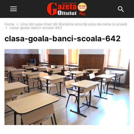
Home
Unul din șase tineri din România renunță prea devreme la școală
clasa-goala-banci-scoala-642
clasa-goala-banci-scoala-642