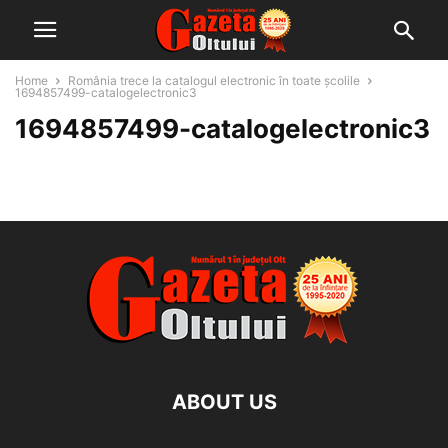
Home
România trece la catalogul electronic în toate școlile
1694857499-catalogelectronic3
1694857499-catalogelectronic3
ABOUT US