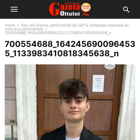
Home
Elev din Slatina, performanță de vârf la olimpiada națională de
cultură și spiritualitate
700554688_1642456900964535_1133983410818345638_n
700554688_164245690096453
5_1133983410818345638_n