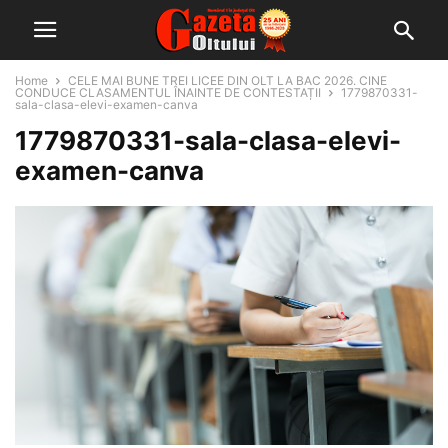
Home
CELE MAI BUNE TREI LICEE DIN OLT LA BAC 2026. CINE
CONDUCE CLASAMENTUL ÎNAINTE DE CONTESTAȚII
1779870331-
sala-clasa-elevi-examen-canva
1779870331-sala-clasa-elevi-
examen-canva