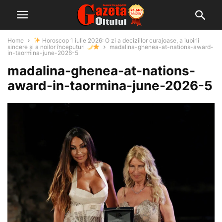
Home
Horoscop 1 iulie 2026: O zi a deciziilor curajoase, a iubirii
sincere și a noilor începuturi
madalina-ghenea-at-nations-award-
in-taormina-june-2026-5
madalina-ghenea-at-nations-
award-in-taormina-june-2026-5