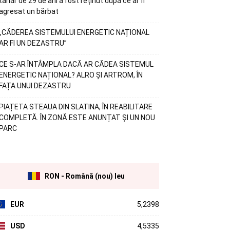
tânăr de 29 de ani a fost reținut după ce ar fi
agresat un bărbat
„CĂDEREA SISTEMULUI ENERGETIC NAȚIONAL
AR FI UN DEZASTRU”
CE S-AR ÎNTÂMPLA DACĂ AR CĂDEA SISTEMUL
ENERGETIC NAȚIONAL? ALRO ȘI ARTROM, ÎN
FAȚA UNUI DEZASTRU
PIAȚETA STEAUA DIN SLATINA, ÎN REABILITARE
COMPLETĂ. ÎN ZONĂ ESTE ANUNȚAT ȘI UN NOU
PARC
RON - Română (nou) leu
EUR
5,2398
USD
4,5335