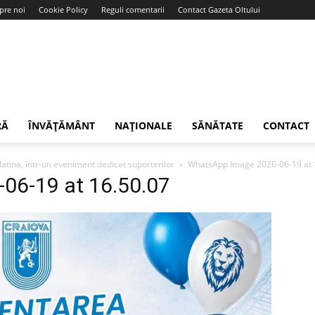
pre noi
Cookie Policy
Reguli comentarii
Contact Gazeta Oltului
RĂ
ÎNVĂȚĂMÂNT
NAȚIONALE
SĂNĂTATE
CONTACT
Slatina, într-un eveniment dedicat suporterilor
WhatsApp Image 2026-06-19 at 
06-19 at 16.50.07