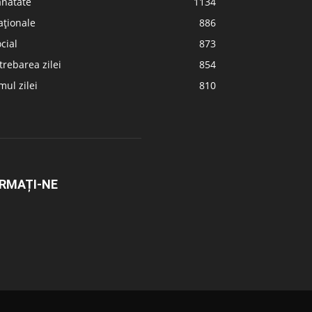
ănătate
1134
aționale
886
cial
873
trebarea zilei
854
ul zilei
810
RMAȚI-NE