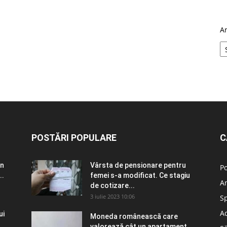
A
POSTĂRI POPULARE
C
în
Vârsta de pensionare pentru
Po
..
femei s-a modificat. Ce stagiu
A
de cotizare...
3 iulie 2023 10:06
S
Ad
ui
Moneda românească care
valorează cât un apartament