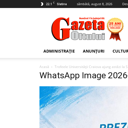
C
22.1
sâmbătă, august 8, 2026
Des
Slatina
Gazeta
Oltului
ADMINISTRAȚIE
ANUNȚURI
CULTU
Acasă
Trofeele Universității Craiova ajung astăzi la 
WhatsApp Image 2026-