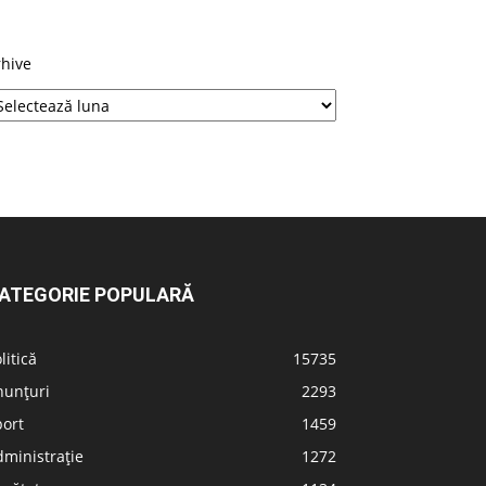
rhive
ATEGORIE POPULARĂ
litică
15735
nunțuri
2293
port
1459
ministrație
1272