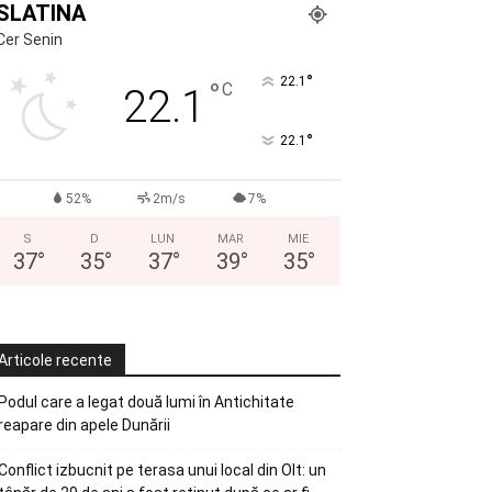
SLATINA
Cer Senin
°
22.1
°
C
22.1
°
22.1
52%
2m/s
7%
S
D
LUN
MAR
MIE
37
°
35
°
37
°
39
°
35
°
Articole recente
Podul care a legat două lumi în Antichitate
reapare din apele Dunării
Conflict izbucnit pe terasa unui local din Olt: un