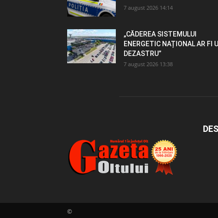
7 august 2026 14:14
„CĂDEREA SISTEMULUI
ENERGETIC NAȚIONAL AR FI 
DEZASTRU”
7 august 2026 13:38
DES
©