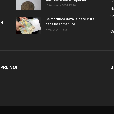
S
13 februarie 2024 12:26
N
So
Se modifică data la care intră
UN
În
pensiile românilor!
7 mai 2023 10:18
Om
PRE NOI
U