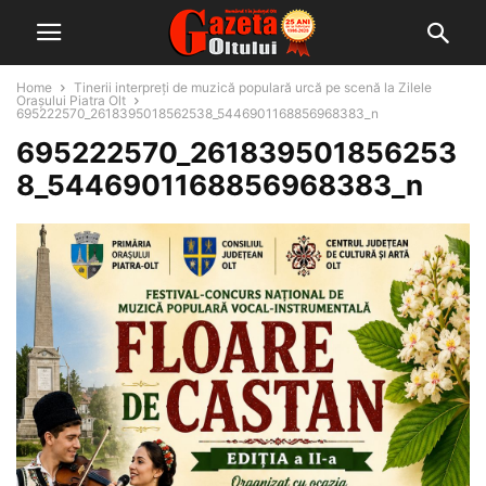
Home
Tinerii interpreți de muzică populară urcă pe scenă la Zilele
Orașului Piatra Olt
695222570_2618395018562538_5446901168856968383_n
695222570_261839501856253
8_5446901168856968383_n