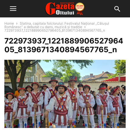
Home
Slatina, capitala folclorului: Festivalul Național „Călușul
Românesc” a debutat cu dans, muzică și tradiție
722973937_122188990652796405_8139671340894567765_n
722973937_1221889906527964
05_8139671340894567765_n