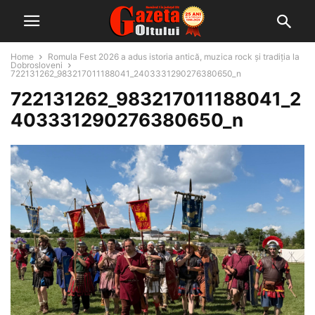
Home
Romula Fest 2026 a adus istoria antică, muzica rock și tradiția la
Dobrosloveni
722131262_983217011188041_2403331290276380650_n
722131262_983217011188041_2
403331290276380650_n