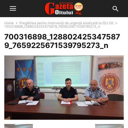
Home
Pregătirea pentru intervenții de urgență analizată la ISU Olt
700316898_1288024253475879_7659225671539795273_n
700316898_128802425347587
9_7659225671539795273_n