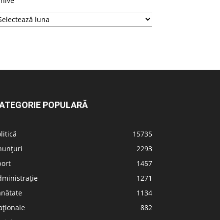
rhive
ATEGORIE POPULARĂ
litică
15735
nunțuri
2293
port
1457
ministrație
1271
ănătate
1134
aționale
882