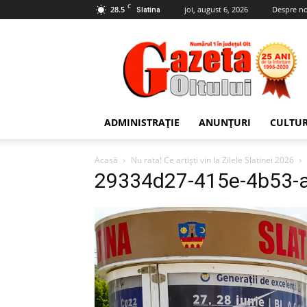
C
28.5
joi, august 6, 2026
Despre no
Slatina
Gazeta
Oltului
ADMINISTRAȚIE
ANUNȚURI
CULTU
Acasă
Nu rata! Ce artiști vin la Zilele Slatinei 2026
29334d27-415e-4b53-