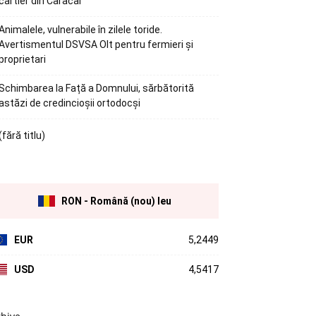
cartier din Caracal
Animalele, vulnerabile în zilele toride.
Avertismentul DSVSA Olt pentru fermieri și
proprietari
Schimbarea la Față a Domnului, sărbătorită
astăzi de credincioșii ortodocși
(fără titlu)
RON - Română (nou) leu
EUR
5,2449
USD
4,5417