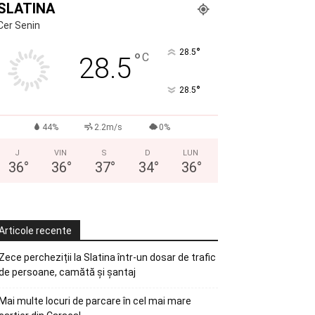
SLATINA
Cer Senin
°
28.5
°
C
28.5
°
28.5
44%
2.2m/s
0%
J
VIN
S
D
LUN
36
°
36
°
37
°
34
°
36
°
Articole recente
Zece percheziții la Slatina într-un dosar de trafic
de persoane, camătă și șantaj
Mai multe locuri de parcare în cel mai mare