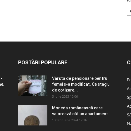
A
POSTĂRI POPULARE
C
r-
Vârsta de pensionare pentru
Po
ne,
femei s-a modificat. Ce stagiu
A
de cotizare...
3 iulie 2023 10:06
S
Ad
n
Moneda românească care
valorează cât un apartament
S
13 februarie 2024 12:26
N