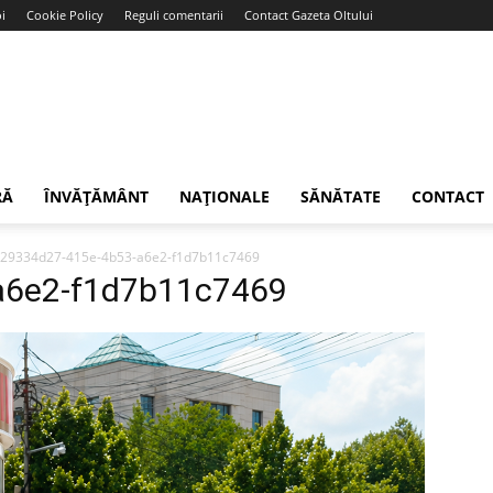
i
Cookie Policy
Reguli comentarii
Contact Gazeta Oltului
RĂ
ÎNVĂȚĂMÂNT
NAȚIONALE
SĂNĂTATE
CONTACT
29334d27-415e-4b53-a6e2-f1d7b11c7469
a6e2-f1d7b11c7469