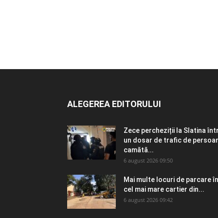
ALEGEREA EDITORULUI
Zece percheziții la Slatina înt
un dosar de trafic de persoa
camătă...
6 august 2026 09:50
Mai multe locuri de parcare î
cel mai mare cartier din...
6 august 2026 09:42