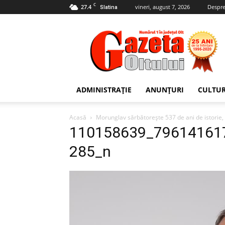
C
27.4
vineri, august 7, 2026
Despre
Slatina
Gazeta
Oltului
ADMINISTRAȚIE
ANUNȚURI
CULTU
Acasă
Morunglav sărbătorește 537 de ani de istorie, cu 
110158639_79614161
285_n