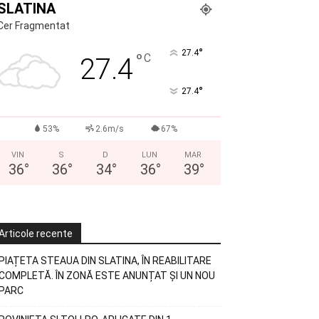
SLATINA
Cer Fragmentat
°
27.4
°
C
27.4
°
27.4
53%
2.6m/s
67%
VIN
S
D
LUN
MAR
36
°
36
°
34
°
36
°
39
°
Articole recente
PIAȚETA STEAUA DIN SLATINA, ÎN REABILITARE
COMPLETĂ. ÎN ZONĂ ESTE ANUNȚAT ȘI UN NOU
PARC