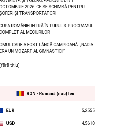
ROVINIETA ȘI TOLLRO, APLICATE DIN 1
OCTOMBRIE 2026. CE SE SCHIMBĂ PENTRU
ȘOFERI ȘI TRANSPORTATORI
CUPA ROMÂNIEI INTRĂ ÎN TURUL 3. PROGRAMUL
COMPLET AL MECIURILOR
OMUL CARE A FOST LÂNGĂ CAMPIOANĂ: „NADIA
ERA UN MOZART AL GIMNASTICII”
(fără titlu)
RON - Română (nou) leu
EUR
5,2555
USD
4,5610