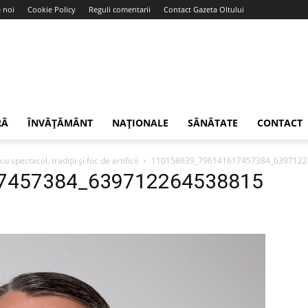
 noi
Cookie Policy
Reguli comentarii
Contact Gazeta Oltului
RĂ
ÎNVĂȚĂMÂNT
NAȚIONALE
SĂNĂTATE
CONTACT
spectacol, tradiții și foc de artificii
110158639_796141617457384_6397122
7457384_639712264538815