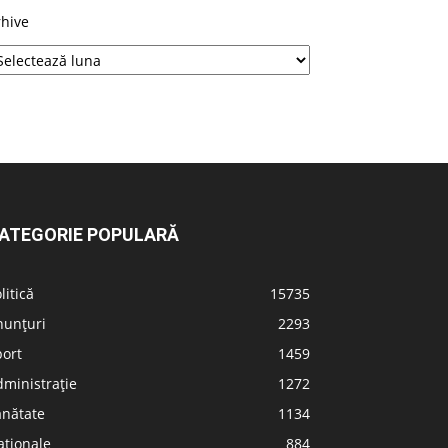
rhive
ATEGORIE POPULARĂ
litică
15735
nunțuri
2293
port
1459
ministrație
1272
ănătate
1134
aționale
884