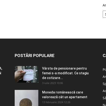
A
POSTĂRI POPULARE
C
A,
Vârsta de pensionare pentru
Po
N
femei s-a modificat. Ce stagiu
A
de cotizare...
3 iulie 2023 10:06
S
Ad
Moneda românească care
valorează cât un apartament
S
13 februarie 2024 12:26
N