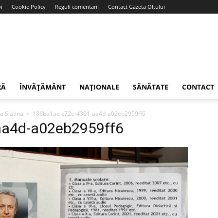
i
Cookie Policy
Reguli comentarii
Contact Gazeta Oltului
RĂ
ÎNVĂȚĂMÂNT
NAȚIONALE
SĂNĂTATE
CONTACT
a Slatina
186ba1ac-c72e-4301-aa4d-a02eb2959ff6
aa4d-a02eb2959ff6