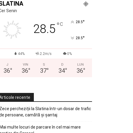
SLATINA
Cer Senin
°
28.5
°
C
28.5
°
28.5
44%
2.2m/s
0%
J
VIN
S
D
LUN
36
°
36
°
37
°
34
°
36
°
Articole recente
Zece percheziții la Slatina într-un dosar de trafic
de persoane, camătă și șantaj
Mai multe locuri de parcare în cel mai mare