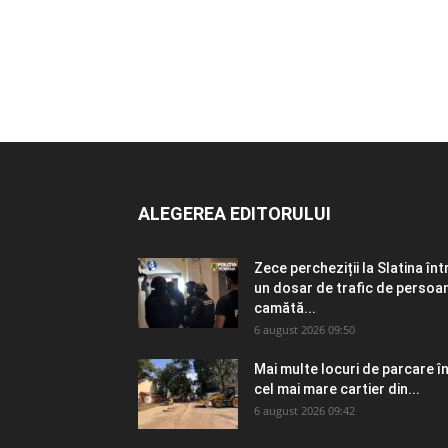
ALEGEREA EDITORULUI
Zece percheziții la Slatina înt
un dosar de trafic de persoa
camătă...
6 august 2026 09:50
Mai multe locuri de parcare î
cel mai mare cartier din...
6 august 2026 09:42