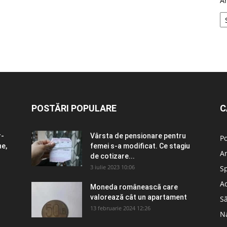
A
POSTĂRI POPULARE
C
r-
Vârsta de pensionare pentru
Po
ne,
femei s-a modificat. Ce stagiu
A
de cotizare...
3 iulie 2023 10:06
S
Ad
n
Moneda românească care
valorează cât un apartament
S
13 februarie 2024 12:26
N