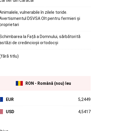
cartier din Caracal
Animalele, vulnerabile în zilele toride.
Avertismentul DSVSA Olt pentru fermieri și
proprietari
Schimbarea la Față a Domnului, sărbătorită
astăzi de credincioșii ortodocși
(fără titlu)
RON - Română (nou) leu
EUR
5,2449
USD
4,5417