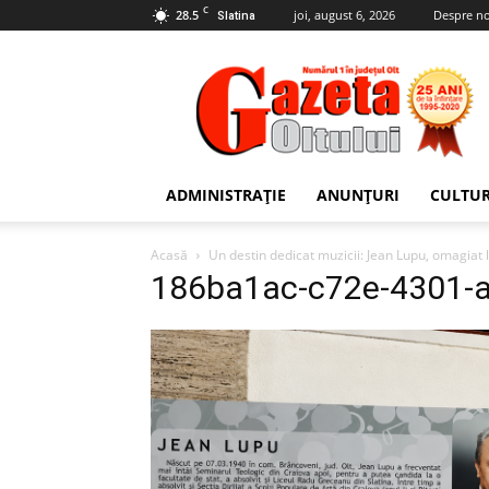
C
28.5
joi, august 6, 2026
Despre no
Slatina
Gazeta
Oltului
ADMINISTRAȚIE
ANUNȚURI
CULTU
Acasă
Un destin dedicat muzicii: Jean Lupu, omagiat l
186ba1ac-c72e-4301-