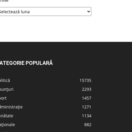
rhive
ATEGORIE POPULARĂ
litică
15735
nunțuri
2293
port
1457
ministrație
1271
ănătate
1134
aționale
882