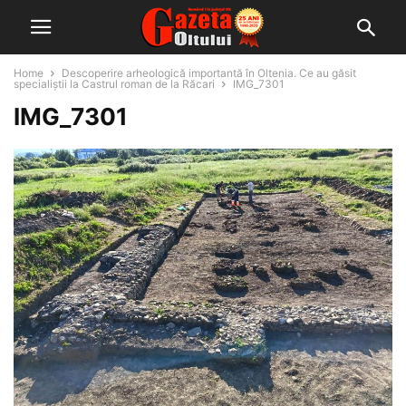
Home
Descoperire arheologică importantă în Oltenia. Ce au găsit
specialiștii la Castrul roman de la Răcari
IMG_7301
IMG_7301