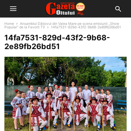
Home
Ansamblul Dârjovul din Valea Mare pe scena emisiunii „Show
Popular” de la Favorit TV
14fa7531-829d-43f2-9b68-2e89fb26bd51
14fa7531-829d-43f2-9b68-
2e89fb26bd51